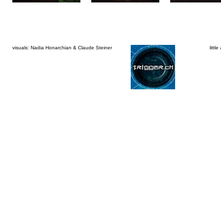
visuals: Nadia Honarchian & Claude Steiner
littl